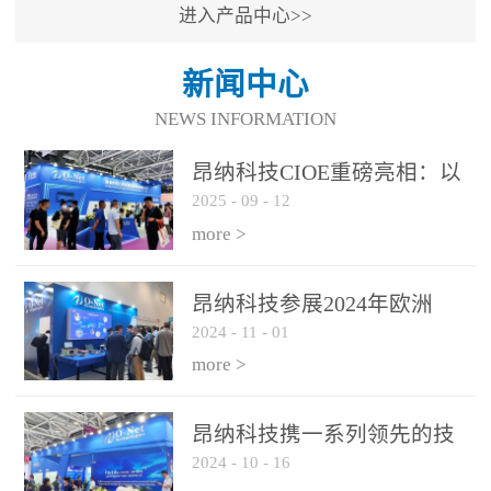
进入产品中心>>
新闻中心
NEWS INFORMATION
昂纳科技CIOE重磅亮相：以
2025
-
09
-
12
光通信创新引擎，驱动AI与
算力互联新时代
more >
昂纳科技参展2024年欧洲
2024
-
11
-
01
ECOC展会
more >
昂纳科技携一系列领先的技
2024
-
10
-
16
术平台和优秀产品参展2024