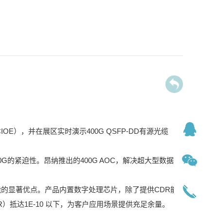
CIOE
400G QSFP-DD
），并在展区实时演示
有源光缆
0G
400G AOC
的紧迫性。昂纳推出的
，解决超大型数据中
CDR
能的显著优点。产品内置数字处理芯片，除了提供
能
R
1E-10
）抵达
以下，为客户应用场景提供充足余量。