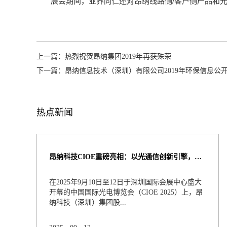
/
展会期间，业界同仁还对昂纳线路侧
客户侧产品和
上一篇：
热烈祝贺昂纳集团2019年再获殊荣
下一篇：
昂纳信息技术（深圳）有限公司2019年环保信息公
热点新闻
昂纳科技CIOE重磅亮相：以光通信创新引擎，驱动AI与算力互联新时代
在2025年9月10日至12日于深圳国际会展中心盛大
开幕的中国国际光电博览会（CIOE 2025）上，昂
纳科技（深圳）集团股...