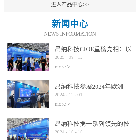
进入产品中心>>
新闻中心
NEWS INFORMATION
昂纳科技CIOE重磅亮相：以
2025
-
09
-
12
光通信创新引擎，驱动AI与
算力互联新时代
more >
昂纳科技参展2024年欧洲
2024
-
11
-
01
ECOC展会
more >
昂纳科技携一系列领先的技
2024
-
10
-
16
术平台和优秀产品参展2024