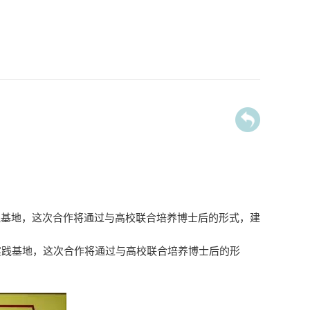
践基地，这次合作将通过与高校联合培养博士后的形式，建
新实践基地，这次合作将通过与高校联合培养博士后的形