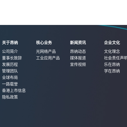
关于昂纳
核心业务
新闻资讯
企业文化
公司简介
光网络产品
昂纳动态
文化理念
董事长致辞
工业应用产品
媒体报道
社会责任声
发展历程
宣传视频
乐在昂纳
管理团队
学在昂纳
全球布局
一路载誉
香港上市信息
隐私政策