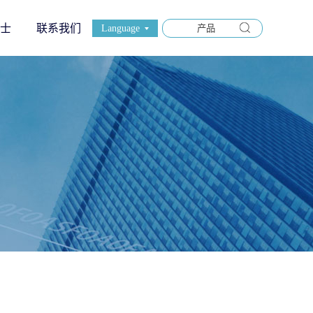
士
联系我们
Language