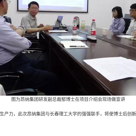
图为昂纳集团研发副总裁郁博士在项目介绍会现场做宣讲
生产力，此次昂纳集团与长春理工大学的强强联手，将使博士后创新