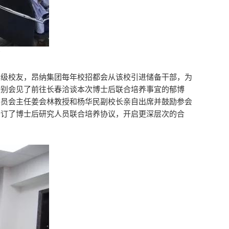
场
7级校友，昂纳集团每年校招都会从该校引进储备干部，为
特别会见了前往长春洽谈本次博士后联合培养事宜的郁博
委员会主任姜会林教授和杨华民副校长亲自出席并鼓励参会
签订了博士后研究人员联合培养协议，开启更深层次的合