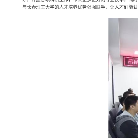
与长春理工大学的人才培养优势强强联手，让人才们能获