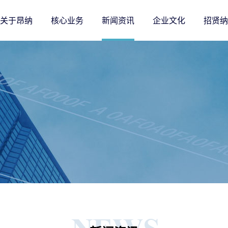
关于昂纳
核心业务
新闻资讯
企业文化
招贤纳