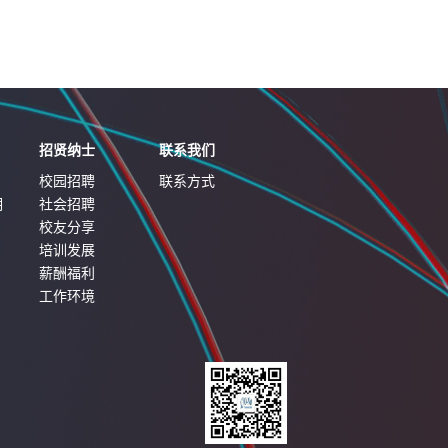
招贤纳士
联系我们
校园招聘
联系方式
明
社会招聘
校友分享
培训发展
薪酬福利
工作环境