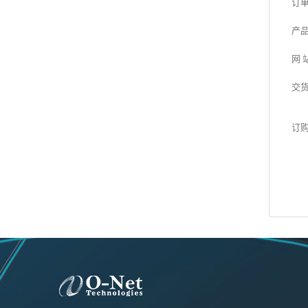
订
产
网 
交
订