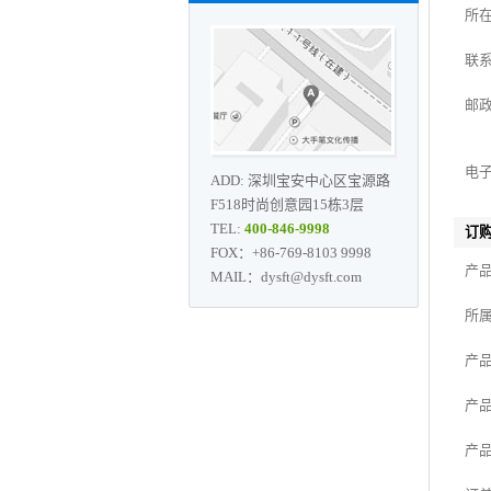
所
联
邮
电
ADD: 深圳宝安中心区宝源路
F518时尚创意园15栋3层
TEL:
400-846-9998
订购
FOX：+86-769-8103 9998
产
MAIL：dysft@dysft.com
所
产
产
产