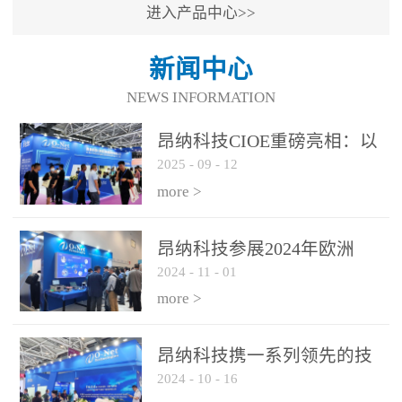
进入产品中心>>
新闻中心
NEWS INFORMATION
昂纳科技CIOE重磅亮相：以
2025
-
09
-
12
光通信创新引擎，驱动AI与
算力互联新时代
more >
昂纳科技参展2024年欧洲
2024
-
11
-
01
ECOC展会
more >
昂纳科技携一系列领先的技
2024
-
10
-
16
术平台和优秀产品参展2024