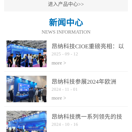
进入产品中心>>
新闻中心
NEWS INFORMATION
昂纳科技CIOE重磅亮相：以
2025
-
09
-
12
光通信创新引擎，驱动AI与
算力互联新时代
more >
昂纳科技参展2024年欧洲
2024
-
11
-
01
ECOC展会
more >
昂纳科技携一系列领先的技
2024
-
10
-
16
术平台和优秀产品参展2024