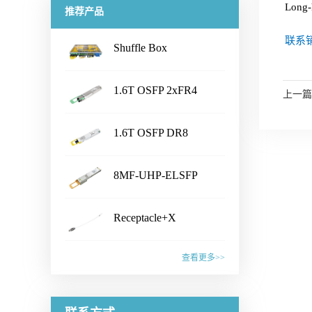
Long-h
推荐产品
联系销
Shuffle Box
...
1.6T OSFP 2xFR4
上一篇
...
Transceiver
产品名称Shuffle Box产品特性·
1.6T OSFP DR8
Chassis Size：1U/2U/3U/4U/
...
customized· Connector Type：
Transceiver
产品名称1.6T OSFP 2xFR4
LC /CS /SN /MPO /MMC /SN-
8MF-UHP-ELSFP
Transceiver产品特性·
MT /EBO· Fiber Type: SM&PM
...
IEEE802.3dj, CEI- 224G, OSFP
产品名称1.6T OSFP DR8
fiber· Flexible board process,
MSA compliant· CMIS5.2
Receptacle+X
Transceiver产品特性·
with smaller wiring space· Fiber
Compliant · 8x200G PAM4 SiPh
...
IEEE802.3dj, CEI- 224G, OSFP
mapping：100% auto test·
产品名称8MF-UHP-ELSFP产
based CWDM transmitter·
MSA compliant· CMIS 5.2
查看更多>>
Aluminum alloy/ Zn-plate/
品特性· OIF-ELSFP-02.0
Connector: Dual Duplex LC
compliant · 8x200G PAM4 SiPh
specified by the customer应用范
&OIF-ELSFP-CMIS-01.0
receptacles应用范围· 1.6T
产品名称Receptacle+X产品特
based transmitter· Connector:
围· Datacenter· CPO Integrated
compliant· Include 8 channels of
Ethernet Link联系销售，获取更
性· Pull force 1-3N or
Dual MPO-12 or MPO-16应用