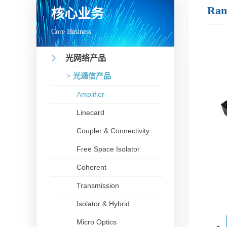
Ram
核心业务
Core Business
光网络产品
> 光通信产品
Amplifier
Linecard
Coupler & Connectivity
Free Space Isolator
Coherent
Transmission
Isolator & Hybrid
Micro Optics