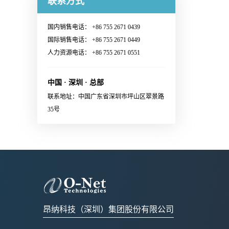
联系方式
Switching System· Ultra-large-
Continuous Wave (CW) lasers·
多信息：Sales@o-netcom.com
customized standard by
范围· 1.6T Ethernet Link联系销
scale AI GPU computing cluster·
23dBm optical output power per
customer · Wiggle test comply
售，获取更多信息：Sales@o-
High-performance Computing
国内销售电话： +86 755 2671 0439
channel· Low power
with IEC and Cisco
netcom.com
(HPC) Supercomputing Center联
国际销售电话： +86 755 2671 0449
consumption· Build in blind mate
standard· Various types of
系销售，获取更多信息：
人力资源电话： +86 755 2671 0551
optical and electrical connectors·
X:FA/fiber/capillary/collimator,
Sales@o-netcom.com
Polarization maintaining optical
etc.· High reliability应用范围
connector· System and eye safety
中国 · 深圳 · 总部
· Datacenter · EDFA· Coherent
support· Single 3.3V power
联系地址：中国广东省深圳市坪山区翠景路
communication module 联系销
supply· RoHS2.0 compliant应用
35号
售，获取更多信息：Sales@o-
范围External laser source for
netcom.com
optical engine in co-packaging
applications
昂纳科技（深圳）集团股份有限公司