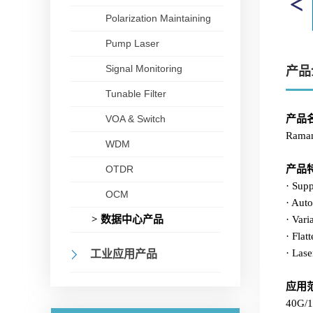
Polarization Maintaining
Pump Laser
Signal Monitoring
产品
Tunable Filter
VOA & Switch
产品
Raman
WDM
OTDR
产品
· Sup
OCM
· Auto
> 数据中心产品
· Vari
· Flat
· Las
工业应用产品
应用
40G/1