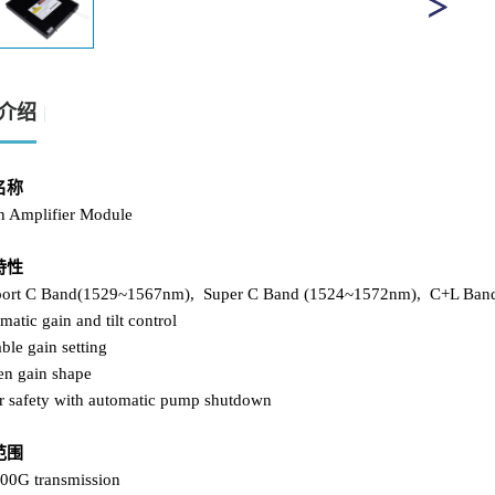
介绍
名称
 Amplifier Module
特性
port C Band(1529~1567nm), Super C Band (1524~1572nm), C+L Ban
matic gain and tilt control
able gain setting
ten gain shape
er safety with automatic pump shutdown
范围
00G transmission