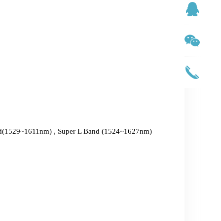
d(1529~1611nm) , Super L Band (1524~1627nm)