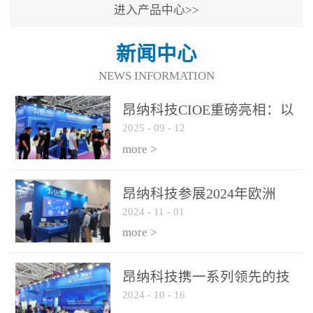
进入产品中心>>
新闻中心
NEWS INFORMATION
昂纳科技CIOE重磅亮相：以
2025
-
09
-
12
光通信创新引擎，驱动AI与
算力互联新时代
more >
昂纳科技参展2024年欧洲
2024
-
11
-
01
ECOC展会
more >
昂纳科技携一系列领先的技
2024
-
10
-
16
术平台和优秀产品参展2024