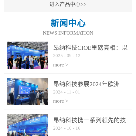
进入产品中心>>
新闻中心
NEWS INFORMATION
昂纳科技CIOE重磅亮相：以
2025
-
09
-
12
光通信创新引擎，驱动AI与
算力互联新时代
more >
昂纳科技参展2024年欧洲
2024
-
11
-
01
ECOC展会
more >
昂纳科技携一系列领先的技
2024
-
10
-
16
术平台和优秀产品参展2024