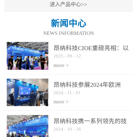
进入产品中心>>
新闻中心
NEWS INFORMATION
昂纳科技CIOE重磅亮相：以
2025
-
09
-
12
光通信创新引擎，驱动AI与
算力互联新时代
more >
昂纳科技参展2024年欧洲
2024
-
11
-
01
ECOC展会
more >
昂纳科技携一系列领先的技
2024
-
10
-
16
术平台和优秀产品参展2024