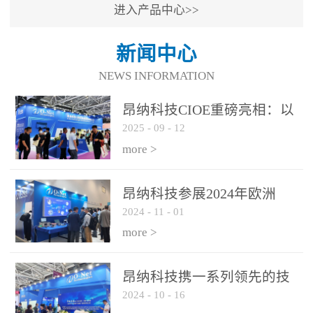
进入产品中心>>
新闻中心
NEWS INFORMATION
昂纳科技CIOE重磅亮相：以
2025
-
09
-
12
光通信创新引擎，驱动AI与
算力互联新时代
more >
昂纳科技参展2024年欧洲
2024
-
11
-
01
ECOC展会
more >
昂纳科技携一系列领先的技
2024
-
10
-
16
术平台和优秀产品参展2024