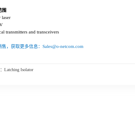
范围
r laser
TV
cal transmitters and transceivers
售，获取更多信息：Sales@o-netcom.com
：
Latching Isolator