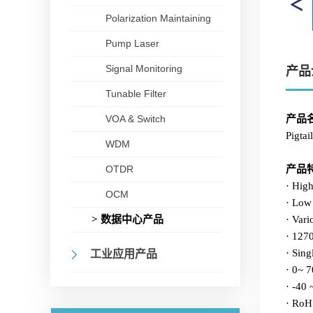
Polarization Maintaining
Pump Laser
Signal Monitoring
产品
Tunable Filter
VOA & Switch
产品
Pigtail
WDM
OTDR
产品
· High
OCM
· Low 
> 数据中心产品
· Var
· 127
· Sing
工业应用产品
· 0~ 7
· -40 
· RoH