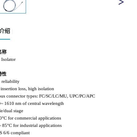
介绍
名称
 Isolator
特性
 reliability
insertion loss, high isolation
ious connector types: FC/SC/LC/MU, UPC/PC/APC
0~ 1610 nm of central wavelength
le/dual stage
0°C for commercial applications
~ 85°C for industrial applications
S 6/6 compliant