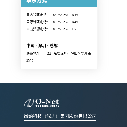
联系方式
Switching System· Ultra-large-
Continuous Wave (CW) lasers·
多信息：Sales@o-netcom.com
customized standard by
范围· 1.6T Ethernet Link联系销
scale AI GPU computing cluster·
23dBm optical output power per
customer · Wiggle test comply
售，获取更多信息：Sales@o-
High-performance Computing
国内销售电话： +86 755 2671 0439
channel· Low power
with IEC and Cisco
netcom.com
(HPC) Supercomputing Center联
国际销售电话： +86 755 2671 0449
consumption· Build in blind mate
standard· Various types of
系销售，获取更多信息：
人力资源电话： +86 755 2671 0551
optical and electrical connectors·
X:FA/fiber/capillary/collimator,
Sales@o-netcom.com
Polarization maintaining optical
etc.· High reliability应用范围
connector· System and eye safety
中国 · 深圳 · 总部
· Datacenter · EDFA· Coherent
support· Single 3.3V power
联系地址：中国广东省深圳市坪山区翠景路
communication module 联系销
supply· RoHS2.0 compliant应用
35号
售，获取更多信息：Sales@o-
范围External laser source for
netcom.com
optical engine in co-packaging
applications
昂纳科技（深圳）集团股份有限公司