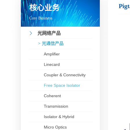
Pigt
核心业务
Core Business
光网络产品
> 光通信产品
Amplifier
Linecard
Coupler & Connectivity
Free Space Isolator
Coherent
Transmission
Isolator & Hybrid
Micro Optics