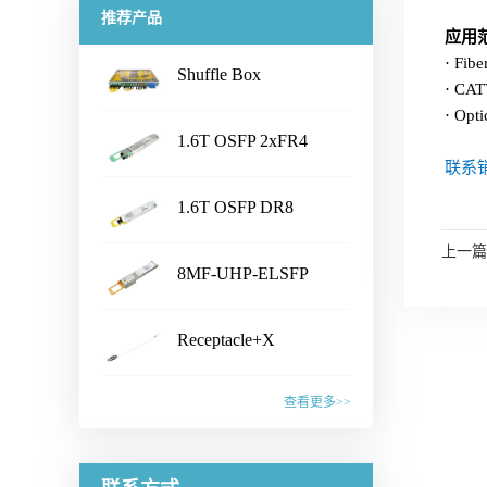
推荐产品
应用
· Fibe
Shuffle Box
· CA
...
· Opti
1.6T OSFP 2xFR4
联系销
...
Transceiver
产品名称Shuffle Box产品特性·
1.6T OSFP DR8
Chassis Size：1U/2U/3U/4U/
...
customized· Connector Type：
Transceiver
上一篇
产品名称1.6T OSFP 2xFR4
LC /CS /SN /MPO /MMC /SN-
8MF-UHP-ELSFP
Transceiver产品特性·
MT /EBO· Fiber Type: SM&PM
...
IEEE802.3dj, CEI- 224G, OSFP
产品名称1.6T OSFP DR8
fiber· Flexible board process,
MSA compliant· CMIS5.2
Receptacle+X
Transceiver产品特性·
with smaller wiring space· Fiber
Compliant · 8x200G PAM4 SiPh
...
IEEE802.3dj, CEI- 224G, OSFP
mapping：100% auto test·
产品名称8MF-UHP-ELSFP产
based CWDM transmitter·
MSA compliant· CMIS 5.2
查看更多>>
Aluminum alloy/ Zn-plate/
品特性· OIF-ELSFP-02.0
Connector: Dual Duplex LC
compliant · 8x200G PAM4 SiPh
specified by the customer应用范
&OIF-ELSFP-CMIS-01.0
receptacles应用范围· 1.6T
产品名称Receptacle+X产品特
based transmitter· Connector:
围· Datacenter· CPO Integrated
compliant· Include 8 channels of
Ethernet Link联系销售，获取更
性· Pull force 1-3N or
Dual MPO-12 or MPO-16应用