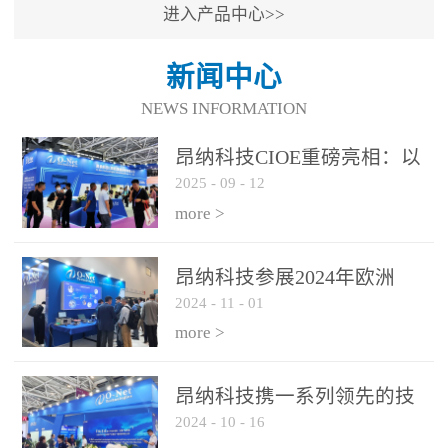
进入产品中心>>
新闻中心
NEWS INFORMATION
昂纳科技CIOE重磅亮相：以
2025
-
09
-
12
光通信创新引擎，驱动AI与
算力互联新时代
more >
昂纳科技参展2024年欧洲
2024
-
11
-
01
ECOC展会
more >
昂纳科技携一系列领先的技
2024
-
10
-
16
术平台和优秀产品参展2024