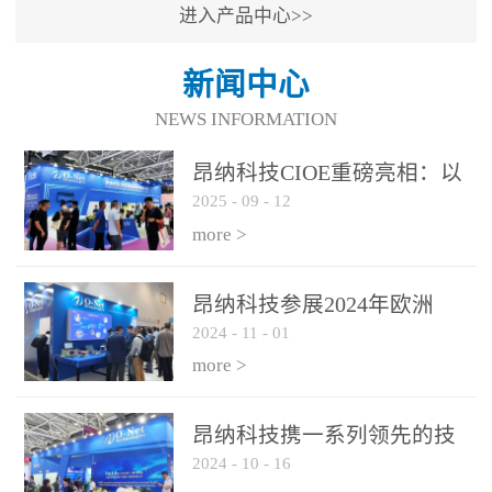
进入产品中心>>
新闻中心
NEWS INFORMATION
昂纳科技CIOE重磅亮相：以
2025
-
09
-
12
光通信创新引擎，驱动AI与
算力互联新时代
more >
昂纳科技参展2024年欧洲
2024
-
11
-
01
ECOC展会
more >
昂纳科技携一系列领先的技
2024
-
10
-
16
术平台和优秀产品参展2024