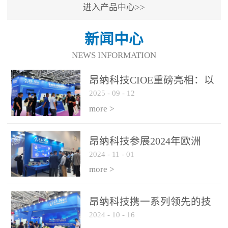
进入产品中心>>
新闻中心
NEWS INFORMATION
昂纳科技CIOE重磅亮相：以
2025
-
09
-
12
光通信创新引擎，驱动AI与
算力互联新时代
more >
昂纳科技参展2024年欧洲
2024
-
11
-
01
ECOC展会
more >
昂纳科技携一系列领先的技
2024
-
10
-
16
术平台和优秀产品参展2024