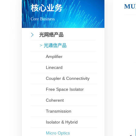
MUX
核心业务
Core Business
光网络产品
> 光通信产品
Amplifier
Linecard
Coupler & Connectivity
Free Space Isolator
Coherent
Transmission
Isolator & Hybrid
Micro Optics