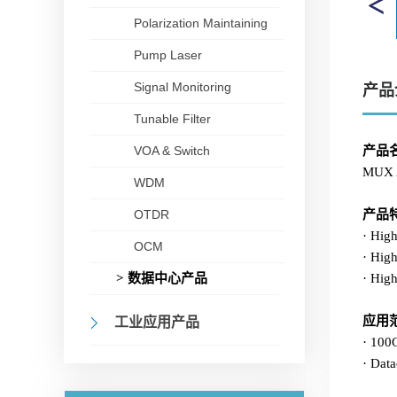
Polarization Maintaining
Pump Laser
Signal Monitoring
产品
Tunable Filter
VOA & Switch
产品
MUX 
WDM
OTDR
产品
· High
OCM
· High
> 数据中心产品
· High
应用
工业应用产品
· 100
· Data