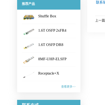
联系销
推荐产品
Shuffle Box
上一篇
...
1.6T OSFP 2xFR4
...
Transceiver
产品名称Shuffle Box产品特性·
1.6T OSFP DR8
Chassis Size：1U/2U/3U/4U/
...
customized· Connector Type：
Transceiver
产品名称1.6T OSFP 2xFR4
LC /CS /SN /MPO /MMC /SN-
8MF-UHP-ELSFP
Transceiver产品特性·
MT /EBO· Fiber Type: SM&PM
...
IEEE802.3dj, CEI- 224G, OSFP
产品名称1.6T OSFP DR8
fiber· Flexible board process,
MSA compliant· CMIS5.2
Receptacle+X
Transceiver产品特性·
with smaller wiring space· Fiber
Compliant · 8x200G PAM4 SiPh
...
IEEE802.3dj, CEI- 224G, OSFP
mapping：100% auto test·
产品名称8MF-UHP-ELSFP产
based CWDM transmitter·
MSA compliant· CMIS 5.2
查看更多>>
Aluminum alloy/ Zn-plate/
品特性· OIF-ELSFP-02.0
Connector: Dual Duplex LC
compliant · 8x200G PAM4 SiPh
specified by the customer应用范
&OIF-ELSFP-CMIS-01.0
receptacles应用范围· 1.6T
产品名称Receptacle+X产品特
based transmitter· Connector:
围· Datacenter· CPO Integrated
compliant· Include 8 channels of
Ethernet Link联系销售，获取更
性· Pull force 1-3N or
Dual MPO-12 or MPO-16应用