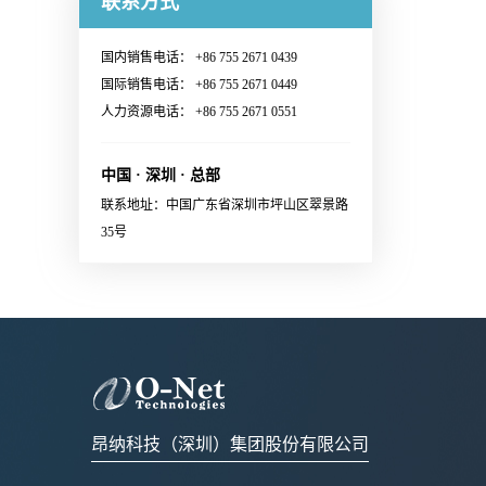
联系方式
Switching System· Ultra-large-
Continuous Wave (CW) lasers·
多信息：Sales@o-netcom.com
customized standard by
范围· 1.6T Ethernet Link联系销
scale AI GPU computing cluster·
23dBm optical output power per
customer · Wiggle test comply
售，获取更多信息：Sales@o-
High-performance Computing
国内销售电话： +86 755 2671 0439
channel· Low power
with IEC and Cisco
netcom.com
(HPC) Supercomputing Center联
国际销售电话： +86 755 2671 0449
consumption· Build in blind mate
standard· Various types of
系销售，获取更多信息：
人力资源电话： +86 755 2671 0551
optical and electrical connectors·
X:FA/fiber/capillary/collimator,
Sales@o-netcom.com
Polarization maintaining optical
etc.· High reliability应用范围
connector· System and eye safety
中国 · 深圳 · 总部
· Datacenter · EDFA· Coherent
support· Single 3.3V power
联系地址：中国广东省深圳市坪山区翠景路
communication module 联系销
supply· RoHS2.0 compliant应用
35号
售，获取更多信息：Sales@o-
范围External laser source for
netcom.com
optical engine in co-packaging
applications
昂纳科技（深圳）集团股份有限公司