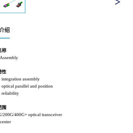
介绍
名称
Assembly
特性
 integration assembly
 optical parallel and position
 reliability
范围
G/200G/400G+ optical transceiver
center