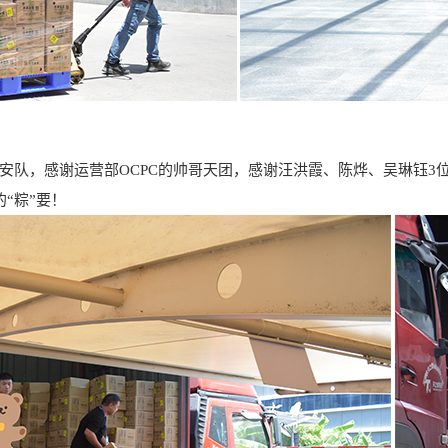
安队，感谢运营部OCPC的帅哥天团，感谢汪洪霞、陈烨、吴琳钰3
“粽”要！