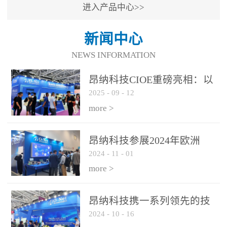
进入产品中心>>
新闻中心
NEWS INFORMATION
昂纳科技CIOE重磅亮相：以
2025
-
09
-
12
光通信创新引擎，驱动AI与
算力互联新时代
more >
昂纳科技参展2024年欧洲
2024
-
11
-
01
ECOC展会
more >
昂纳科技携一系列领先的技
2024
-
10
-
16
术平台和优秀产品参展2024