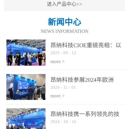
进入产品中心>>
新闻中心
NEWS INFORMATION
昂纳科技CIOE重磅亮相：以
2025
-
09
-
12
光通信创新引擎，驱动AI与
算力互联新时代
more >
昂纳科技参展2024年欧洲
2024
-
11
-
01
ECOC展会
more >
昂纳科技携一系列领先的技
2024
-
10
-
16
术平台和优秀产品参展2024