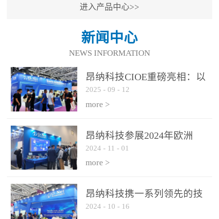
进入产品中心>>
新闻中心
NEWS INFORMATION
昂纳科技CIOE重磅亮相：以
2025
-
09
-
12
光通信创新引擎，驱动AI与
算力互联新时代
more >
昂纳科技参展2024年欧洲
2024
-
11
-
01
ECOC展会
more >
昂纳科技携一系列领先的技
2024
-
10
-
16
术平台和优秀产品参展2024