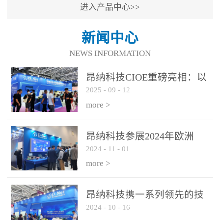
进入产品中心>>
新闻中心
NEWS INFORMATION
昂纳科技CIOE重磅亮相：以
2025
-
09
-
12
光通信创新引擎，驱动AI与
算力互联新时代
more >
昂纳科技参展2024年欧洲
2024
-
11
-
01
ECOC展会
more >
昂纳科技携一系列领先的技
2024
-
10
-
16
术平台和优秀产品参展2024