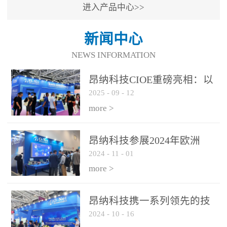
进入产品中心>>
新闻中心
NEWS INFORMATION
昂纳科技CIOE重磅亮相：以
2025
-
09
-
12
光通信创新引擎，驱动AI与
算力互联新时代
more >
昂纳科技参展2024年欧洲
2024
-
11
-
01
ECOC展会
more >
昂纳科技携一系列领先的技
2024
-
10
-
16
术平台和优秀产品参展2024