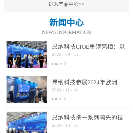
进入产品中心>>
新闻中心
NEWS INFORMATION
昂纳科技CIOE重磅亮相：以
2025
-
09
-
12
光通信创新引擎，驱动AI与
算力互联新时代
more >
昂纳科技参展2024年欧洲
2024
-
11
-
01
ECOC展会
more >
昂纳科技携一系列领先的技
2024
-
10
-
16
术平台和优秀产品参展2024