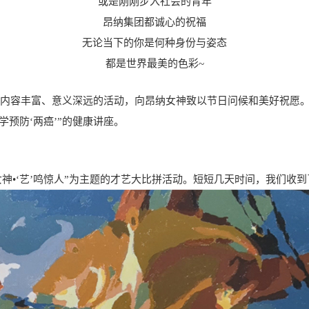
或是刚刚步入社会的青年
昂纳集团都诚心的祝福
无论当下的你是何种身份与姿态
都是世界最美的色彩~
容丰富、意义深远的活动，向昂纳女神致以节日问候和美好祝愿。系列
预防‘两癌’”的健康讲座。
神•‘艺’鸣惊人”为主题的才艺大比拼活动。短短几天时间，我们收到