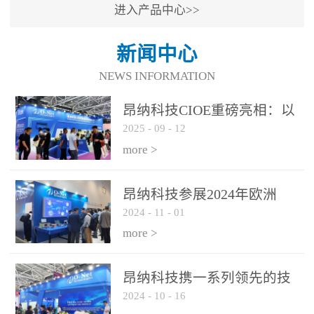
进入产品中心>>
新闻中心
NEWS INFORMATION
昂纳科技CIOE重磅亮相：以
2025
-
09
-
12
光通信创新引擎，驱动AI与
算力互联新时代
more >
昂纳科技参展2024年欧洲
2024
-
11
-
01
ECOC展会
more >
昂纳科技携一系列领先的技
2024
-
10
-
16
术平台和优秀产品参展2024