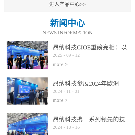
进入产品中心>>
新闻中心
NEWS INFORMATION
昂纳科技CIOE重磅亮相：以
2025
-
09
-
12
光通信创新引擎，驱动AI与
算力互联新时代
more >
昂纳科技参展2024年欧洲
2024
-
11
-
01
ECOC展会
more >
昂纳科技携一系列领先的技
2024
-
10
-
16
术平台和优秀产品参展2024