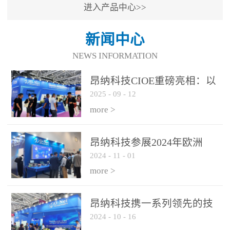
进入产品中心>>
新闻中心
NEWS INFORMATION
昂纳科技CIOE重磅亮相：以
2025
-
09
-
12
光通信创新引擎，驱动AI与
算力互联新时代
more >
昂纳科技参展2024年欧洲
2024
-
11
-
01
ECOC展会
more >
昂纳科技携一系列领先的技
2024
-
10
-
16
术平台和优秀产品参展2024