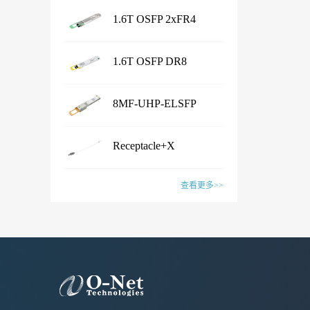
1.6T OSFP 2xFR4
...
Transceiver
产品名称Shuffle Box产品特性·
1.6T OSFP DR8
Chassis Size：1U/2U/3U/4U/
...
customized· Connector Type：
Transceiver
产品名称1.6T OSFP 2xFR4
LC /CS /SN /MPO /MMC /SN-
8MF-UHP-ELSFP
Transceiver产品特性·
MT /EBO· Fiber Type: SM&PM
...
IEEE802.3dj, CEI- 224G, OSFP
产品名称1.6T OSFP DR8
fiber· Flexible board process,
MSA compliant· CMIS5.2
Receptacle+X
Transceiver产品特性·
with smaller wiring space· Fiber
Compliant · 8x200G PAM4 SiPh
...
IEEE802.3dj, CEI- 224G, OSFP
mapping：100% auto test·
产品名称8MF-UHP-ELSFP产
based CWDM transmitter·
MSA compliant· CMIS 5.2
查看更多>>
Aluminum alloy/ Zn-plate/
品特性· OIF-ELSFP-02.0
Connector: Dual Duplex LC
compliant · 8x200G PAM4 SiPh
specified by the customer应用范
&OIF-ELSFP-CMIS-01.0
receptacles应用范围· 1.6T
产品名称Receptacle+X产品特
based transmitter· Connector:
围· Datacenter· CPO Integrated
compliant· Include 8 channels of
Ethernet Link联系销售，获取更
性· Pull force 1-3N or
Dual MPO-12 or MPO-16应用
Switching System· Ultra-large-
Continuous Wave (CW) lasers·
多信息：Sales@o-netcom.com
customized standard by
范围· 1.6T Ethernet Link联系销
scale AI GPU computing cluster·
23dBm optical output power per
customer · Wiggle test comply
售，获取更多信息：Sales@o-
High-performance Computing
channel· Low power
with IEC and Cisco
netcom.com
(HPC) Supercomputing Center联
consumption· Build in blind mate
standard· Various types of
系销售，获取更多信息：