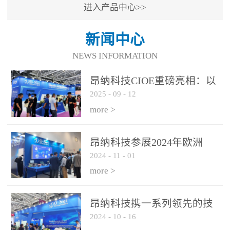
进入产品中心>>
新闻中心
NEWS INFORMATION
昂纳科技CIOE重磅亮相：以
2025
-
09
-
12
光通信创新引擎，驱动AI与
算力互联新时代
more >
昂纳科技参展2024年欧洲
2024
-
11
-
01
ECOC展会
more >
昂纳科技携一系列领先的技
2024
-
10
-
16
术平台和优秀产品参展2024