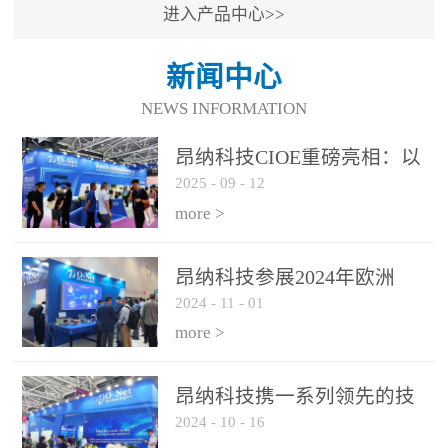
进入产品中心>>
新闻中心
NEWS INFORMATION
昂纳科技CIOE重磅亮相：以
2025
-
09
-
12
光通信创新引擎，驱动AI与
算力互联新时代
more >
昂纳科技参展2024年欧洲
2024
-
11
-
01
ECOC展会
more >
昂纳科技携一系列领先的技
2024
-
10
-
16
术平台和优秀产品参展2024