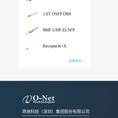
...
Transceiver
产品名称Shuffle Box产品特性·
1.6T OSFP DR8
Chassis Size：1U/2U/3U/4U/
...
customized· Connector Type：
Transceiver
产品名称1.6T OSFP 2xFR4
LC /CS /SN /MPO /MMC /SN-
8MF-UHP-ELSFP
Transceiver产品特性·
MT /EBO· Fiber Type: SM&PM
...
IEEE802.3dj, CEI- 224G, OSFP
产品名称1.6T OSFP DR8
fiber· Flexible board process,
MSA compliant· CMIS5.2
Receptacle+X
Transceiver产品特性·
with smaller wiring space· Fiber
Compliant · 8x200G PAM4 SiPh
...
IEEE802.3dj, CEI- 224G, OSFP
mapping：100% auto test·
产品名称8MF-UHP-ELSFP产
based CWDM transmitter·
MSA compliant· CMIS 5.2
查看更多>>
Aluminum alloy/ Zn-plate/
品特性· OIF-ELSFP-02.0
Connector: Dual Duplex LC
compliant · 8x200G PAM4 SiPh
specified by the customer应用范
&OIF-ELSFP-CMIS-01.0
receptacles应用范围· 1.6T
产品名称Receptacle+X产品特
based transmitter· Connector:
围· Datacenter· CPO Integrated
compliant· Include 8 channels of
Ethernet Link联系销售，获取更
性· Pull force 1-3N or
Dual MPO-12 or MPO-16应用
Switching System· Ultra-large-
Continuous Wave (CW) lasers·
多信息：Sales@o-netcom.com
customized standard by
范围· 1.6T Ethernet Link联系销
scale AI GPU computing cluster·
23dBm optical output power per
customer · Wiggle test comply
售，获取更多信息：Sales@o-
High-performance Computing
channel· Low power
with IEC and Cisco
netcom.com
(HPC) Supercomputing Center联
consumption· Build in blind mate
standard· Various types of
系销售，获取更多信息：
optical and electrical connectors·
昂纳科技（深圳）集团股份有限公司
X:FA/fiber/capillary/collimator,
Sales@o-netcom.com
Polarization maintaining optical