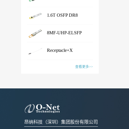
...
Transceiver
产品名称Shuffle Box产品特性·
1.6T OSFP DR8
Chassis Size：1U/2U/3U/4U/
...
customized· Connector Type：
Transceiver
产品名称1.6T OSFP 2xFR4
LC /CS /SN /MPO /MMC /SN-
8MF-UHP-ELSFP
Transceiver产品特性·
MT /EBO· Fiber Type: SM&PM
...
IEEE802.3dj, CEI- 224G, OSFP
产品名称1.6T OSFP DR8
fiber· Flexible board process,
MSA compliant· CMIS5.2
Receptacle+X
Transceiver产品特性·
with smaller wiring space· Fiber
Compliant · 8x200G PAM4 SiPh
...
IEEE802.3dj, CEI- 224G, OSFP
mapping：100% auto test·
产品名称8MF-UHP-ELSFP产
based CWDM transmitter·
MSA compliant· CMIS 5.2
查看更多>>
Aluminum alloy/ Zn-plate/
品特性· OIF-ELSFP-02.0
Connector: Dual Duplex LC
compliant · 8x200G PAM4 SiPh
specified by the customer应用范
&OIF-ELSFP-CMIS-01.0
receptacles应用范围· 1.6T
产品名称Receptacle+X产品特
based transmitter· Connector:
围· Datacenter· CPO Integrated
compliant· Include 8 channels of
Ethernet Link联系销售，获取更
性· Pull force 1-3N or
Dual MPO-12 or MPO-16应用
Switching System· Ultra-large-
Continuous Wave (CW) lasers·
多信息：Sales@o-netcom.com
customized standard by
范围· 1.6T Ethernet Link联系销
scale AI GPU computing cluster·
23dBm optical output power per
customer · Wiggle test comply
售，获取更多信息：Sales@o-
High-performance Computing
channel· Low power
with IEC and Cisco
netcom.com
(HPC) Supercomputing Center联
consumption· Build in blind mate
standard· Various types of
系销售，获取更多信息：
optical and electrical connectors·
昂纳科技（深圳）集团股份有限公司
X:FA/fiber/capillary/collimator,
Sales@o-netcom.com
Polarization maintaining optical