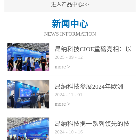
进入产品中心>>
新闻中心
NEWS INFORMATION
昂纳科技CIOE重磅亮相：以
2025
-
09
-
12
光通信创新引擎，驱动AI与
算力互联新时代
more >
昂纳科技参展2024年欧洲
2024
-
11
-
01
ECOC展会
more >
昂纳科技携一系列领先的技
2024
-
10
-
16
术平台和优秀产品参展2024