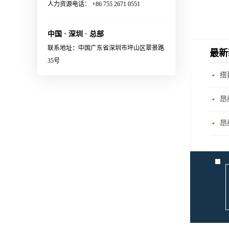
Small package size· High
Monitoring联系销售，获取更
人力资源电话： +86 755 2671 0551
系销售，获取更多信息：
Durability应用范围· EDFA·
多信息：Sales@o-netcom.com
Sales@o-netcom.com
Coherent Optical Modules联系
中国 · 深圳 · 总部
销售，获取更多信息：
联系地址：中国广东省深圳市坪山区翠景路
Sales@o-netcom.com
最新
35号
昂
昂