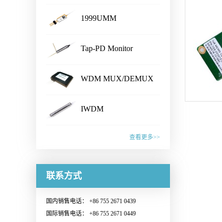
...
1999UMM
...
产品名称Folded IPMTC产品特
Tap-PD Monitor
性· Small size：Φ2.3 x
...
13mm· Folding design, with
产品名称1999UMM产品特性•
output and input on the same
WDM MUX/DEMUX
Ultra compact package footprint
side· Integrated the Isolator and
...
10×4.4×2.4 mm³ (LxWxH)• Up
产品名称Tap-PD Monitor产品
PMTC· High Durability应用范
to 250mW operating power•
IWDM
特性· Low insertion loss·
围· Coherent Optical Modules联
Extended operating temperature
...
Customized tap ratio available·
系销售，获取更多信息：
产品名称WDM MUX/DEMUX
range up to +80 ℃• Low bending
Integrated devices, compact size
查看更多>>
Sales@o-netcom.com
module产品性能· Low insertion
radius (≥5mm) on RC HI 1060™
and ultra mini size can be chose ·
loss· High channel isolation·
pgtail• RoHS compliant查看产品
产品名称IWDM（Integrated
Telcordia compliant· RoHS
Excellent reliability· Telcordia
文档联系销售，获取更多信
Isolator+980/1550 WDM）产品
联系方式
compliant应用范围· WDM
compliant· RoHS compliant·
息：Sales@o-netcom.com
特性· Low insertion loss, high
channel monitoring· Gain
Support custom design应用范围
isolation· Suitable for high power
monitoring for amplifiers· Optical
国内销售电话： +86 755 2671 0439
· DWDM system· Long-haul and
and high temperature application ·
network switch/protection·
国际销售电话： +86 755 2671 0449
Metro networks· 5G front-haul联